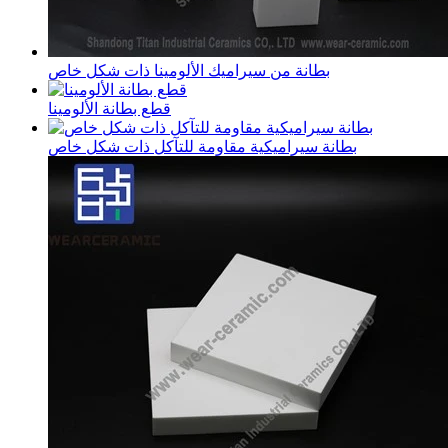
بطانة من سيراميك الألومينا ذات شكل خاص
قطع بطانة الألومينا
بطانة سيراميكية مقاومة للتآكل ذات شكل خاص