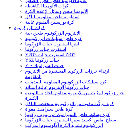
عالية الألومينا طحن الخرز الصغير
كرات الألومينا الكاشطة
الألومينا طحن وسائل الإعلام الكرة
اسطوانة طحن مقاومة للتآكل
كرة بورسلين ألمنيوم عالية
كرات الزركونيوم
الإيتريوم الزركونيوم طحن حبة
كرة طحن سيليكات الزركونيوم
ايتريا استقرت حبات الزركونيا
استقرت حبات زركونيا
Y2O3 استقرت حبات ZrO2
YSZ حبات زركونيا
Ysz حبات السيراميك
ارتداء خرزات الزركونيا المستقرة من الإيتريوم
المقاومة
كرة سيليكات الزركونيوم المقاومة للصدمات
حبات زركونيا الإيتريوم عالية المتانة
خرز زركونيا مثبت من الإيتريوم مقاوم للجاذبية النوعية
الكبيرة
كرة مركّبة مقوية من الزركونيوم منخفضة التآكل
كرة طحن سيراميك مقواة
كرة وسائط طحن السيراميك من يتيريا زركونيا
سطح أملس أكسيد سيريا استقرت حبات الزركونيا
الزركونيوم تشديد الكرة الألومنيوم المركب