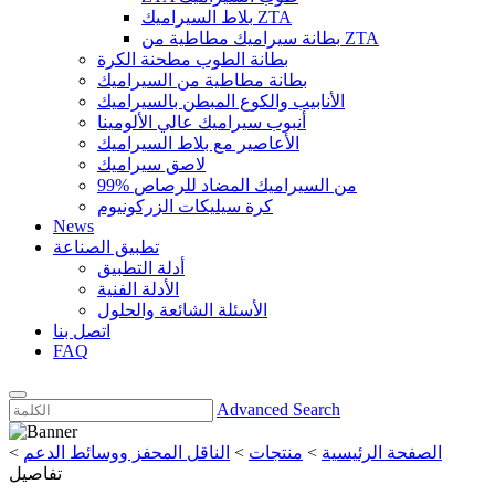
بلاط السيراميك ZTA
بطانة سيراميك مطاطية من ZTA
بطانة الطوب مطحنة الكرة
بطانة مطاطية من السيراميك
الأنابيب والكوع المبطن بالسيراميك
أنبوب سيراميك عالي الألومينا
الأعاصير مع بلاط السيراميك
لاصق سيراميك
99% من السيراميك المضاد للرصاص
كرة سيليكات الزركونيوم
News
تطبيق الصناعة
أدلة التطبيق
الأدلة الفنية
الأسئلة الشائعة والحلول
اتصل بنا
FAQ
Advanced Search
الصفحة الرئيسية
>
منتجات
>
الناقل المحفز ووسائط الدعم
>
تفاصيل