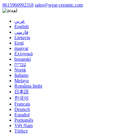
8615966992318
sales@wear-ceramic.com
لغة
عربي
English
فارسی
Lietuvių
Eesti
magyar
Ελληνικά
bosanski
עברית
Norsk
Italiano
Melayu
România limbi
日本語
한국어
Français
Deutsch
Español
Português
Việt Nam
Türkçe