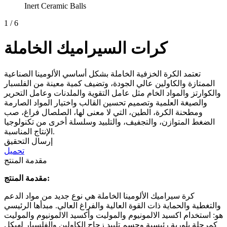
Inert Ceramic Balls
1
/
6
كرات السيراميك الخاملة
تعتمد الكرة الخزفية الخاملة بشكل أساسي الألومينا الصناعية
الممتازة والكاولين عالي الجودة، وتضيف كمية معينة من الفلسبار
والكوارتز والمواد الخام مثل عامل التقوية والملدنات وعامل التحرير
والصيغة العلمية وتصميم تحسين القالب واختيار المواد الصارمة
ومطحنة الكرة، الطين، التي لا معنى لها، الصلصال فراغ، صب
الضغط المتوازن، والتجفيف، والتلبيد وسلسلة أخرى من تكنولوجيا
الإنتاج المناسبة.
إرسال التحقيق
تحميل
مقدمة المنتج
مقدمة المنتج:
كرة سيراميك الألومينا الخاملة هي نوع جديد من مواد الدعم
والتغطية والحماية ذات القوة العالية والفراغ العالي. مبدأها الرئيسي
هو: استخدام اكسيد الالمونيوم والموليت وأكسيد الالمونيوم والموليت
كمرحلة بلورية رئيسية وجسم تلبيد زجاج الكاولين والفلسبار لهيكل