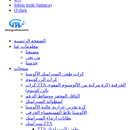
Srbija jezik (latinica)
O'zbek
الصفحة الرئيسية
معلومات عنا
مصنعنا
من نحن
خدمتنا
منتجات
كرات طحن السيراميك الألومينا
كرات الزركونيوم
كرات ZTA الخزفية (كرة مركبة من الألومنيوم المقوى
بالزركونيوم)
الناقل المحفز ووسائط الدعم
اسطوانة السيراميك
كرة تخزين حرارية عالية الألومينا
الألومينا بلاط الفسيفساء الخزفي
بطانات ارتداء السيراميك
سيراميك ZTA
ZTA طوب السيراميك