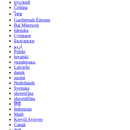
русский
Čeština
ไทย
Gaeilgenah Éireann
Bai Miaowen
íslenska
Cymraeg
Български
اردو
Polski
hrvatski
українська
Latviešu
dansk
suomi
Nederlands
Svenska
slovenčina
slovenščina
हिंदी
Indonesia
Malti
Kreyòl Ayisyen
Català
বাংলা